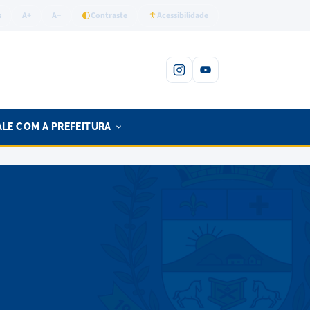
s
A+
A−
Contraste
Acessibilidade
Instagram
YouTube
ALE COM A PREFEITURA