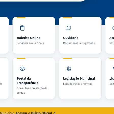
Holerite Online
Ouvidoria
Ac
Servidores municipais
Reclamações e sugestões
SIC
Portal da
Legislação Municipal
Li
Transparência
em
Leis, decretos e normas
Edi
Consultas e prestação de
contas
 Município.
Acessar o Diário Oficial ↗