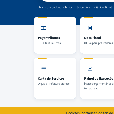
Mais buscados:
holerite
licitações
diário oficial
Pagar tributos
Nota Fiscal
IPTU, taxas e 2ª via
NFS-e para prestadores
Carta de Serviços
Painel de Execução
O que a Prefeitura oferece
Índices orçamentários 
tempo real
Decretos, portarias e editais do
DIÁRIO OFICIAL