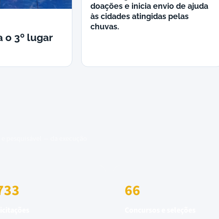
doações e inicia envio de ajuda
às cidades atingidas pelas
chuvas.
 o 3º lugar
 e pesquisável — da execução
733
66
icitações
Concursos e seleções