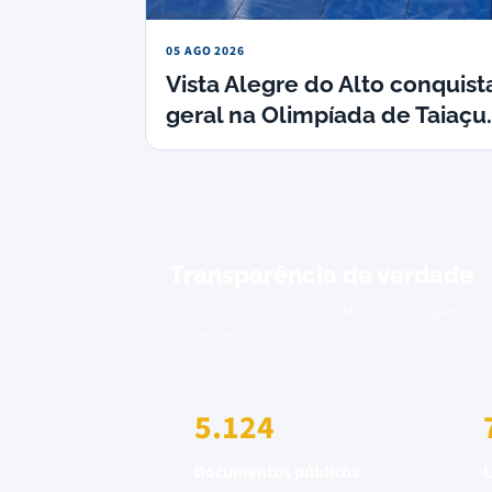
05 AGO 2026
Vista Alegre do Alto conquista
geral na Olimpíada de Taiaçu.
Transparência de verdade
Todo o acervo público do Município, organizado
orçamentária às atas dos conselhos.
5.124
Documentos públicos
L