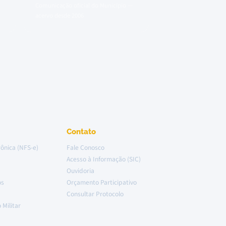
Comunicação oficial do Município —
acervo desde 2006
Contato
rônica (NFS-e)
Fale Conosco
Acesso à Informação (SIC)
Ouvidoria
os
Orçamento Participativo
Consultar Protocolo
 Militar