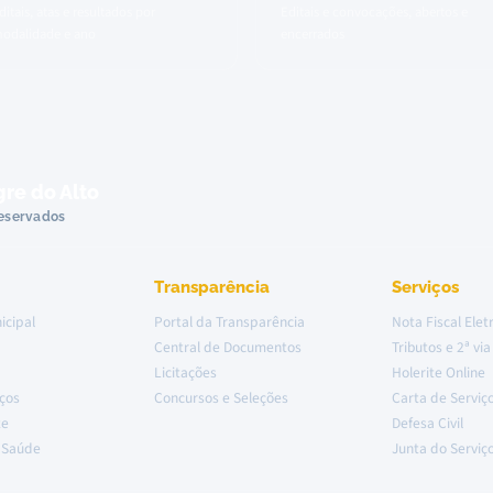
ditais, atas e resultados por
Editais e convocações, abertos e
odalidade e ano
encerrados
gre do Alto
reservados
Transparência
Serviços
icipal
Portal da Transparência
Nota Fiscal Elet
Central de Documentos
Tributos e 2ª via
Licitações
Holerite Online
iços
Concursos e Seleções
Carta de Serviç
te
Defesa Civil
m Saúde
Junta do Serviço