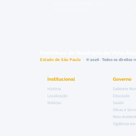
Documentos e contratos — série
E
histórica desde 2006
m
Prefeitura do Município de Vista Ale
Estado de São Paulo
© 2026 · Todos os direitos 
Institucional
Governo
História
Gabinete Mun
Localização
Educação
Notícias
Saúde
Obras e Serv
Meio Ambien
Vigilância e