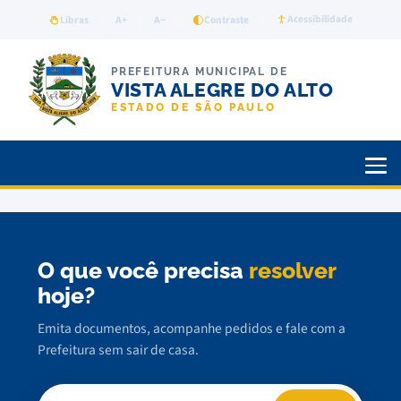
Acessibilidade
Libras
A+
A−
Contraste
PREFEITURA MUNICIPAL DE
VISTA ALEGRE DO ALTO
ESTADO DE SÃO PAULO
O que você precisa
resolver
hoje?
Emita documentos, acompanhe pedidos e fale com a
Prefeitura sem sair de casa.
Buscar serviço, documento ou notícia