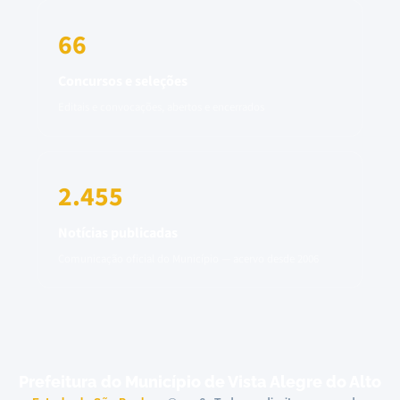
66
Concursos e seleções
Editais e convocações, abertos e encerrados
2.455
Notícias publicadas
Comunicação oficial do Município — acervo desde 2006
Prefeitura do Município de Vista Alegre do Alto