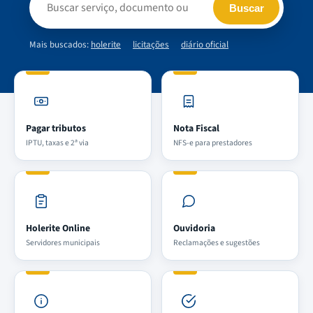
Buscar
Mais buscados:
holerite
licitações
diário oficial
Pagar tributos
Nota Fiscal
IPTU, taxas e 2ª via
NFS-e para prestadores
Holerite Online
Ouvidoria
Servidores municipais
Reclamações e sugestões