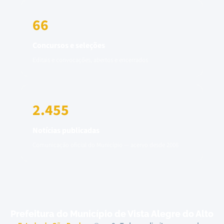
66
Concursos e seleções
Editais e convocações, abertos e encerrados
2.455
Notícias publicadas
Comunicação oficial do Município — acervo desde 2006
Prefeitura do Município de Vista Alegre do Alto