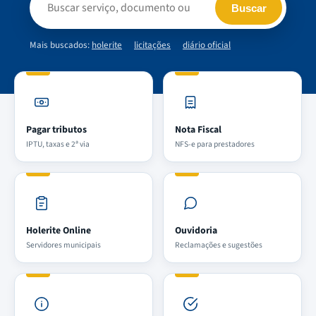
Buscar
Mais buscados:
holerite
licitações
diário oficial
Pagar tributos
Nota Fiscal
IPTU, taxas e 2ª via
NFS-e para prestadores
Holerite Online
Ouvidoria
Servidores municipais
Reclamações e sugestões