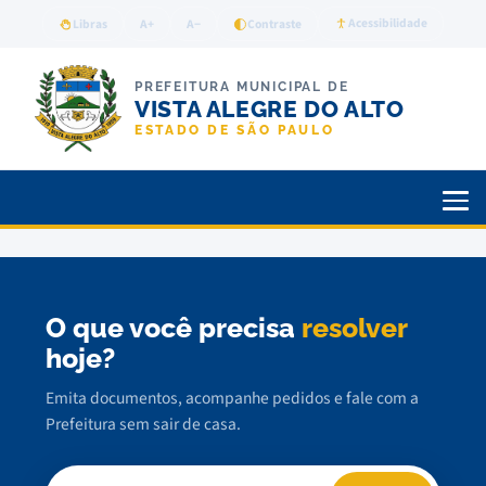
Acessibilidade
Libras
A+
A−
Contraste
PREFEITURA MUNICIPAL DE
VISTA ALEGRE DO ALTO
ESTADO DE SÃO PAULO
O que você precisa
resolver
hoje?
Emita documentos, acompanhe pedidos e fale com a
Prefeitura sem sair de casa.
Buscar serviço, documento ou notícia