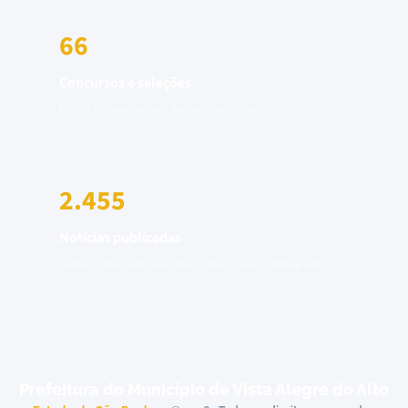
66
Concursos e seleções
Editais e convocações, abertos e encerrados
2.455
Notícias publicadas
Comunicação oficial do Município — acervo desde 2006
Prefeitura do Município de Vista Alegre do Alto