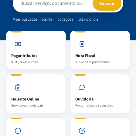
Buscar
Mais buscados:
holerite
licitações
diário oficial
Pagar tributos
Nota Fiscal
IPTU, taxas e 2ª via
NFS-e para prestadores
Holerite Online
Ouvidoria
Servidores municipais
Reclamações e sugestões