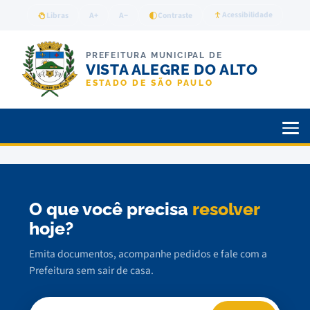
Acessibilidade
Libras
A+
A−
Contraste
PREFEITURA MUNICIPAL DE
VISTA ALEGRE DO ALTO
ESTADO DE SÃO PAULO
O que você precisa
resolver
hoje?
Emita documentos, acompanhe pedidos e fale com a
Prefeitura sem sair de casa.
Buscar serviço, documento ou notícia